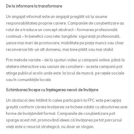
De la informare la transformare
Un angajat informat este un angajat pregătit să își asume
responsabilitatea propriei cariere. Campaniile de conștientizare au
rolul de a traduce un concept abstract – formarea profesională
continuă – în beneficii concrete, tangibile: siguranță profesională,
șanse mai mari de promovare, mobilitate pe piața muncii sau chiar
reconversie într-un alt domeniu, mai bine plătit sau mai stabil.
Prin metode variate – de la spoturi video și campanii online, până la
ateliere interactive sau sesiuni de consiliere – aceste campanii pot
atinge publicul acolo unde este: la locul de muncă, pe rețele sociale
sau în comunitățile locale.
Schimbarea începe cu înțelegerea nevoii de învățare
Un obstacol des întâlnit în calea participării la FPC este percepția
greșită conform căreia învățarea se încheie odată cu absolvirea unei
forme de învățământ formal. Campaniile de conștientizare pot
sparge acest mit, promovând ideea că învățarea pe tot parcursul
vieții este o resursă strategică, nu doar un slogan.