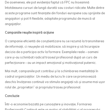
De asemenea, ele pot evidenția faptul că FPC nu înseamnă
întotdeauna cursuri de lungă durată sau costuri ridicate. Multe dintre
aceste programe sunt finanțate din fonduri europene sau sprijinite de
angajatori și pot fi flexibile, adaptate programului de muncă al
angajaților.
Campaniile reușite inspiră acțiune
O campanie eficientă de conștientizare nu se rezumă la transmiterea
de informații, ci reușește să mobilizeze, să inspire și să încurajeze
decizia de a participa activ la formare. Exemplele reale – oameni
care și-au schimbat radical traseul profesional după un curs de
perfecționare – au un impact emoțional și motivațional puternic.
Mai mult, campaniile pot contribui și la schimbarea mentalității în
cadrul organizațiilor. Un mediu de lucru în care se promovează
deschis învățarea continuă va stimula angajații să-și asume mai ușor
rolul de „proprietari” ai propriului traseu profesional.
Concluzie
Într-o economie bazată pe cunoaștere și inovație, Formarea
Profesională Continuă este un motor al stabilității și al progresului.