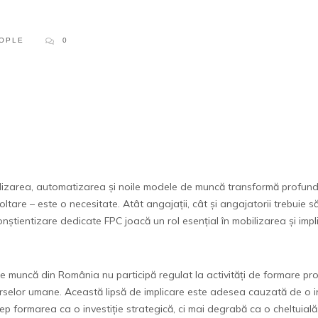
OPLE
0
alizarea, automatizarea și noile modele de muncă transformă profund
tare – este o necesitate. Atât angajații, cât și angajatorii trebuie s
nștientizare dedicate FPC joacă un rol esențial în mobilizarea și impli
 de muncă din România nu participă regulat la activități de formare pro
rselor umane. Această lipsă de implicare este adesea cauzată de o in
cep formarea ca o investiție strategică, ci mai degrabă ca o cheltuială