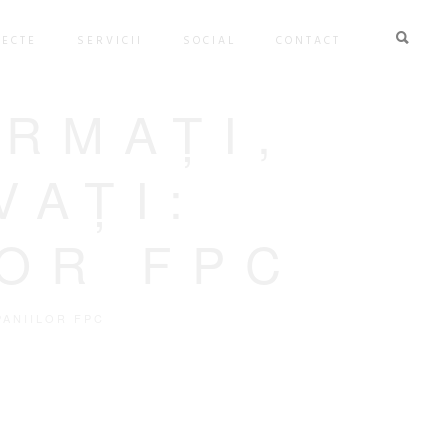
IECTE
SERVICII
SOCIAL
CONTACT
RMAȚI,
VAȚI:
LOR FPC
PANIILOR FPC