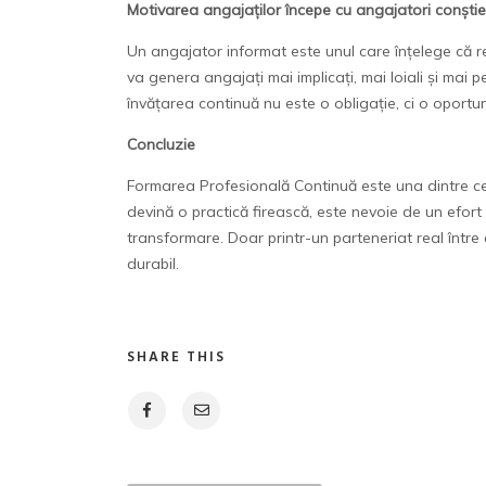
Motivarea angajaților începe cu angajatori conștie
Un angajator informat este unul care înțelege că r
va genera angajați mai implicați, mai loiali și mai 
învățarea continuă nu este o obligație, ci o oportun
Concluzie
Formarea Profesională Continuă este una dintre cele 
devină o practică firească, este nevoie de un efort
transformare. Doar printr-un parteneriat real între
durabil.
SHARE THIS