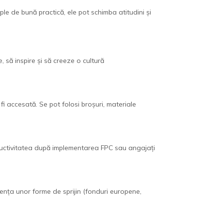
le de bună practică, ele pot schimba atitudini și
 să inspire și să creeze o cultură
i accesată. Se pot folosi broșuri, materiale
oductivitatea după implementarea FPC sau angajați
ența unor forme de sprijin (fonduri europene,