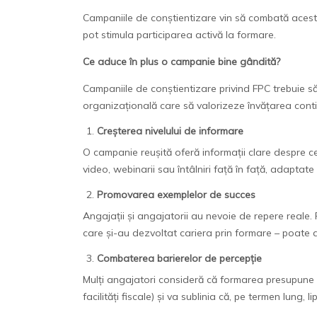
Campaniile de conștientizare vin să combată aceste
pot stimula participarea activă la formare.
Ce aduce în plus o campanie bine gândită?
Campaniile de conștientizare privind FPC trebuie să 
organizațională care să valorizeze învățarea cont
Creșterea nivelului de informare
O campanie reușită oferă informații clare despre ce
video, webinarii sau întâlniri față în față, adaptate 
Promovarea exemplelor de succes
Angajații și angajatorii au nevoie de repere real
care și-au dezvoltat cariera prin formare – poate 
Combaterea barierelor de percepție
Mulți angajatori consideră că formarea presupune c
facilități fiscale) și va sublinia că, pe termen lung, 