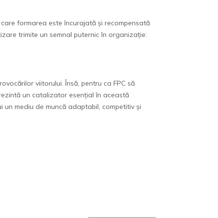
n care formarea este încurajată și recompensată
tizare trimite un semnal puternic în organizație:
ovocărilor viitorului. Însă, pentru ca FPC să
rezintă un catalizator esențial în această
rui un mediu de muncă adaptabil, competitiv și