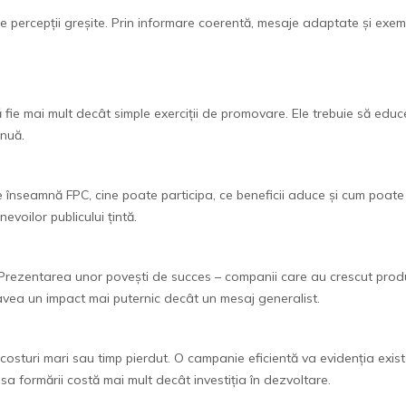
 percepții greșite. Prin informare coerentă, mesaje adaptate și exemp
fie mai mult decât simple exerciții de promovare. Ele trebuie să educe,
inuă.
 înseamnă FPC, cine poate participa, ce beneficii aduce și cum poate f
nevoilor publicului țintă.
e. Prezentarea unor povești de succes – companii care au crescut pr
avea un impact mai puternic decât un mesaj generalist.
osturi mari sau timp pierdut. O campanie eficientă va evidenția exist
lipsa formării costă mai mult decât investiția în dezvoltare.