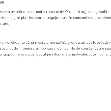
nți
esursa umană este cel mai valoros activ. O cultură organizațională î
performanți. În plus, implicarea angajatorului în campaniile de conștien
itate.
mai eficiente căi prin care organizațiile și angajații pot face față pr
 susținut de informare și mobilizare. Campaniile de conștientizare rep
 angajatori și angajați, bazat pe informare și motivație, putem const