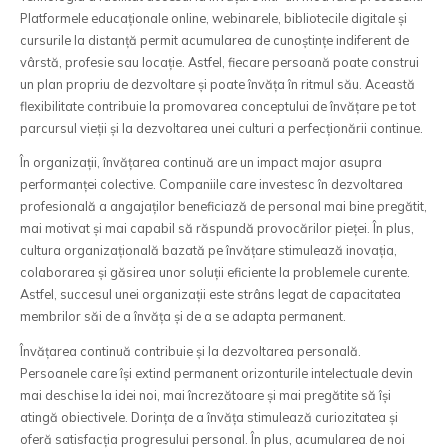
Platformele educaționale online, webinarele, bibliotecile digitale și
cursurile la distanță permit acumularea de cunoștințe indiferent de
vârstă, profesie sau locație. Astfel, fiecare persoană poate construi
un plan propriu de dezvoltare și poate învăța în ritmul său. Această
flexibilitate contribuie la promovarea conceptului de învățare pe tot
parcursul vieții și la dezvoltarea unei culturi a perfecționării continue.
În organizații, învățarea continuă are un impact major asupra
performanței colective. Companiile care investesc în dezvoltarea
profesională a angajaților beneficiază de personal mai bine pregătit,
mai motivat și mai capabil să răspundă provocărilor pieței. În plus,
cultura organizațională bazată pe învățare stimulează inovația,
colaborarea și găsirea unor soluții eficiente la problemele curente.
Astfel, succesul unei organizații este strâns legat de capacitatea
membrilor săi de a învăța și de a se adapta permanent.
Învățarea continuă contribuie și la dezvoltarea personală.
Persoanele care își extind permanent orizonturile intelectuale devin
mai deschise la idei noi, mai încrezătoare și mai pregătite să își
atingă obiectivele. Dorința de a învăța stimulează curiozitatea și
oferă satisfacția progresului personal. În plus, acumularea de noi