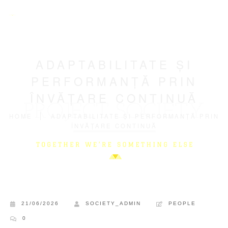
ADAPTABILITATE ȘI
PERFORMANȚĂ PRIN
ÎNVĂȚARE CONTINUĂ
HOME
ADAPTABILITATE ȘI PERFORMANȚĂ PRIN
ÎNVĂȚARE CONTINUĂ
21/06/2026
SOCIETY_ADMIN
PEOPLE
0