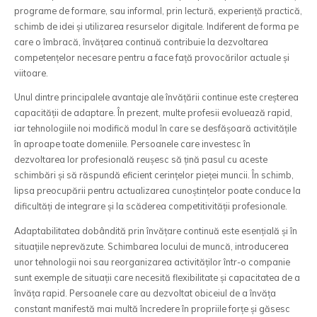
programe de formare, sau informal, prin lectură, experiență practică,
schimb de idei și utilizarea resurselor digitale. Indiferent de forma pe
care o îmbracă, învățarea continuă contribuie la dezvoltarea
competențelor necesare pentru a face față provocărilor actuale și
viitoare.
Unul dintre principalele avantaje ale învățării continue este creșterea
capacității de adaptare. În prezent, multe profesii evoluează rapid,
iar tehnologiile noi modifică modul în care se desfășoară activitățile
în aproape toate domeniile. Persoanele care investesc în
dezvoltarea lor profesională reușesc să țină pasul cu aceste
schimbări și să răspundă eficient cerințelor pieței muncii. În schimb,
lipsa preocupării pentru actualizarea cunoștințelor poate conduce la
dificultăți de integrare și la scăderea competitivității profesionale.
Adaptabilitatea dobândită prin învățare continuă este esențială și în
situațiile neprevăzute. Schimbarea locului de muncă, introducerea
unor tehnologii noi sau reorganizarea activităților într-o companie
sunt exemple de situații care necesită flexibilitate și capacitatea de a
învăța rapid. Persoanele care au dezvoltat obiceiul de a învăța
constant manifestă mai multă încredere în propriile forțe și găsesc