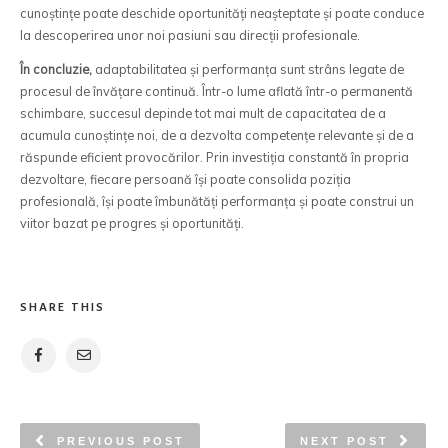
cunoștințe poate deschide oportunități neașteptate și poate conduce
la descoperirea unor noi pasiuni sau direcții profesionale.
În concluzie,
adaptabilitatea și performanța sunt strâns legate de
procesul de învățare continuă. Într-o lume aflată într-o permanentă
schimbare, succesul depinde tot mai mult de capacitatea de a
acumula cunoștințe noi, de a dezvolta competențe relevante și de a
răspunde eficient provocărilor. Prin investiția constantă în propria
dezvoltare, fiecare persoană își poate consolida poziția
profesională, își poate îmbunătăți performanța și poate construi un
viitor bazat pe progres și oportunități.
SHARE THIS
PREVIOUS POST
NEXT POST