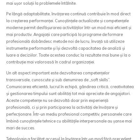
mai ușor soluții la problemele întâlnite.
Pe lângă adaptabilitate, învățarea continuă contribuie în mod direct
la creșterea performanței. Cunoștințele actualizate și competențele
moderne permit desfășurarea activităților într-un mod mai eficient și
mai productiv. Angajații care participă la programe de formare
profesională dobândesc metode noi de lucru, învață să utilizeze
instrumente performante și își dezvoltă capacitatea de analiză și
luare a deciziilor. Toate acestea conduc la rezultate mai bune și la o
contribuție mai valoroasă în cadrul organizației.
Un alt aspect important este dezvoltarea competențelor
transversale, cunoscute și sub denumirea de „soft skills”.
Comunicarea eficientă, lucrul în echipă, gândirea critică, creativitatea
și gestionarea timpului sunt abilități tot mai apreciate de angajatori.
Aceste competențe nu se dezvoltă doar prin experiență
profesională, ci și prin participarea la activități de învățare și
perfecționare. Într-un mediu profesional competitiv, persoanele care
îmbină cunoștințele tehnice cu abilitățile interpersonale au șanse mai
mari de succes.
Tehnologia a facilitat accesul la învățare într-un mod fără precedent.