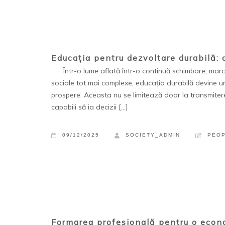
Educația pentru dezvoltare durabilă: 
Într-o lume aflată într-o continuă schimbare, marca
sociale tot mai complexe, educația durabilă devine un
prospere. Aceasta nu se limitează doar la transmiter
capabili să ia decizii […]
09/12/2025
SOCIETY_ADMIN
PEO
Formarea profesională pentru o econ