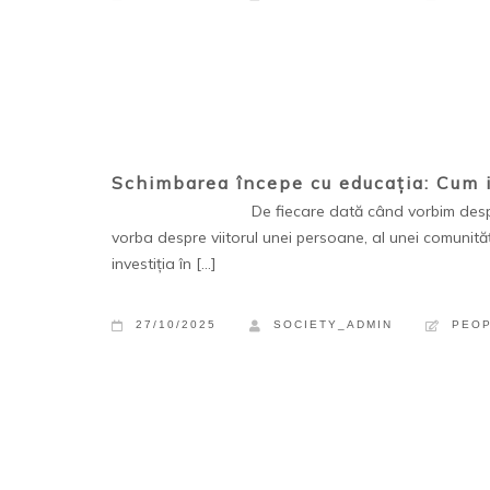
Schimbarea începe cu educația: Cum i
De fiecare dată când vorbim despre viitor, 
vorba despre viitorul unei persoane, al unei comunități
investiția în […]
27/10/2025
SOCIETY_ADMIN
PEO