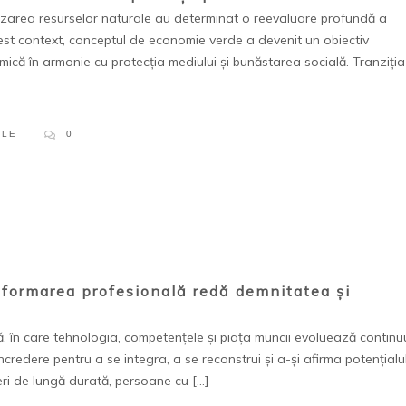
zarea resurselor naturale au determinat o reevaluare profundă a
est context, conceptul de economie verde a devenit un obiectiv
ică în armonie cu protecția mediului și bunăstarea socială. Tranziția
PLE
0
 formarea profesională redă demnitatea și
n care tehnologia, competențele și piața muncii evoluează continu
redere pentru a se integra, a se reconstrui și a-și afirma potențialul
eri de lungă durată, persoane cu […]