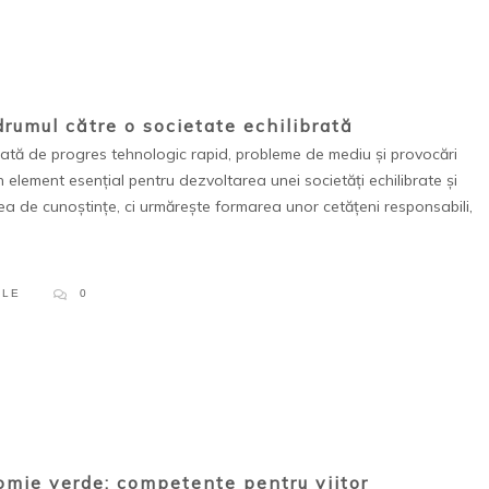
drumul către o societate echilibrată
tă de progres tehnologic rapid, probleme de mediu și provocări
 element esențial pentru dezvoltarea unei societăți echilibrate și
ea de cunoștințe, ci urmărește formarea unor cetățeni responsabili,
PLE
0
omie verde: competențe pentru viitor