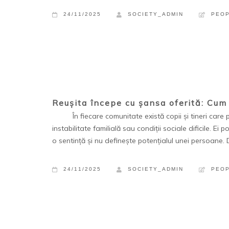
24/11/2025
SOCIETY_ADMIN
PEO
Reușita începe cu șansa oferită: Cum 
În fiecare comunitate există copii și tineri care por
instabilitate familială sau condiții sociale dificile. Ei 
o sentință și nu definește potențialul unei persoane. D
24/11/2025
SOCIETY_ADMIN
PEO