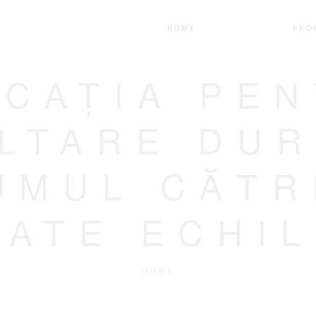
HOME
DESPRE
PRO
CAȚIA PE
LTARE DUR
UMUL CĂTR
TATE ECHIL
HOME