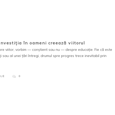
nvestiția în oameni creează viitorul
vorbim — conștient sau nu — despre educație. Fie că este
 sau al unei țări întregi, drumul spre progres trece inevitabil prin
PLE
0