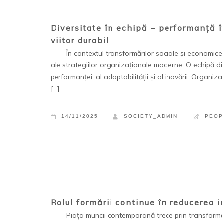
Diversitate în echipă – performanță î
viitor durabil
În contextul transformărilor sociale și economice a
ale strategiilor organizaționale moderne. O echipă div
performanței, al adaptabilității și al inovării. Organiza
[…]
14/11/2025
SOCIETY_ADMIN
PEO
Rolul formării continue în reducerea i
Piața muncii contemporană trece prin transformări a