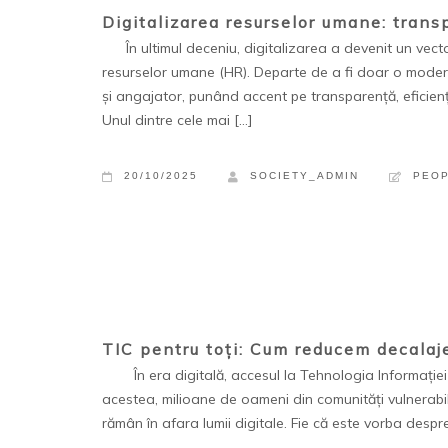
Digitalizarea resurselor umane: trans
În ultimul deceniu, digitalizarea a devenit un vector
resurselor umane (HR). Departe de a fi doar o modern
și angajator, punând accent pe transparență, eficien
Unul dintre cele mai […]
20/10/2025
SOCIETY_ADMIN
PEO
TIC pentru toți: Cum reducem decalaje
În era digitală, accesul la Tehnologia Informației și
acestea, milioane de oameni din comunități vulnerabil
rămân în afara lumii digitale. Fie că este vorba despre