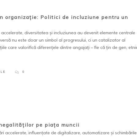
n organizație: Politici de incluziune pentru un
ccelerate, diversitatea și incluziunea au devenit elemente centrale
ersă nu este doar un simbol al progresului, ci un catalizator al
țiile care valorifică diferențele dintre angajați – fie că țin de gen, etni
PLE
0
negalităților pe piața muncii
ccelerate, influențate de digitalizare, automatizare și schimbările