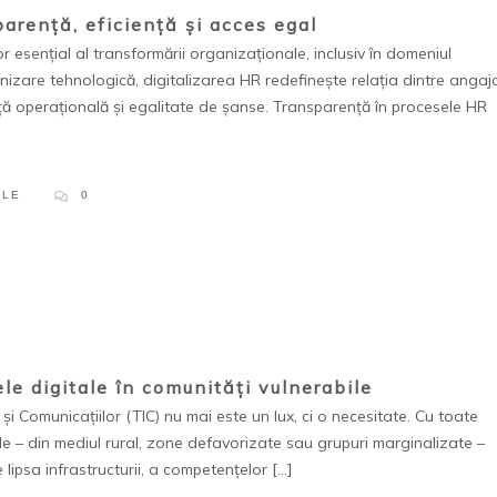
parență, eficiență și acces egal
 esențial al transformării organizaționale, inclusiv în domeniul
izare tehnologică, digitalizarea HR redefinește relația dintre angaj
ță operațională și egalitate de șanse. Transparență în procesele HR
PLE
0
le digitale în comunități vulnerabile
 Comunicațiilor (TIC) nu mai este un lux, ci o necesitate. Cu toate
e – din mediul rural, zone defavorizate sau grupuri marginalizate –
 lipsa infrastructurii, a competențelor […]