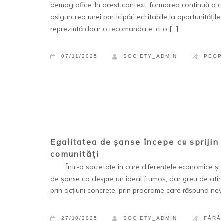
demografice. În acest context, formarea continuă a de
asigurarea unei participări echitabile la oportunitățil
reprezintă doar o recomandare, ci o […]
07/11/2025
SOCIETY_ADMIN
PEO
Egalitatea de șanse începe cu spriji
comunități
Într-o societate în care diferențele economice și 
de șanse ca despre un ideal frumos, dar greu de atins.
prin acțiuni concrete, prin programe care răspund nevo
27/10/2025
SOCIETY_ADMIN
FĂRĂ