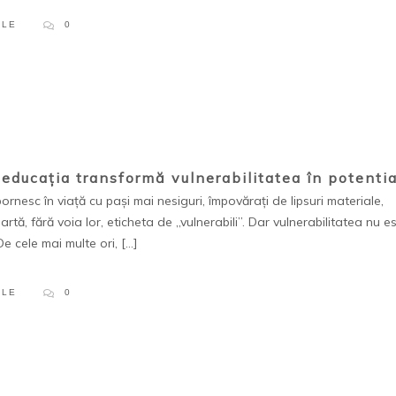
PLE
0
educația transformă vulnerabilitatea în potentia
nesc în viață cu pași mai nesiguri, împovărați de lipsuri materiale,
poartă, fără voia lor, eticheta de „vulnerabili”. Dar vulnerabilitatea nu e
e cele mai multe ori, […]
PLE
0