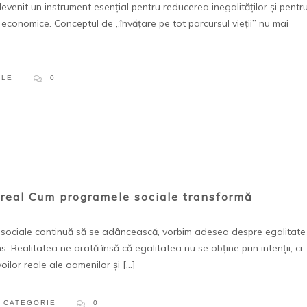
venit un instrument esențial pentru reducerea inegalităților și pentr
e economice. Conceptul de „învățare pe tot parcursul vieții” nu mai
PLE
0
n real Cum programele sociale transformă
sociale continuă să se adâncească, vorbim adesea despre egalitate
 Realitatea ne arată însă că egalitatea nu se obține prin intenții, ci
ilor reale ale oamenilor și […]
 CATEGORIE
0