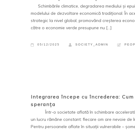
Schimbările climatice, degradarea mediului și epui
modelului de dezvoltare economică tradițional. În ac
strategic la nivel global, promovând creșterea econom
către o economie verde presupune nu […]
05/12/2025
SOCIETY_ADMIN
PEO
Integrarea începe cu încrederea: Cum
speranța
Într-o societate aflată în schimbare accelerată, î
un lucru rămâne constant: fiecare om are nevoie de înc
Pentru persoanele aflate în situații vulnerabile – șom