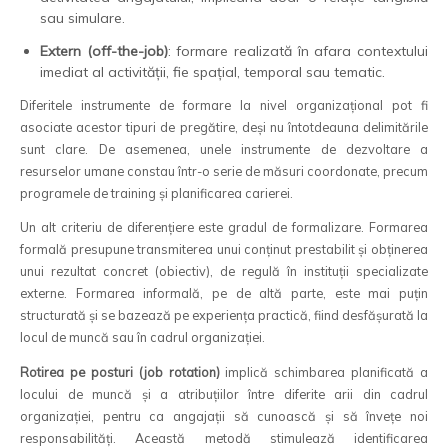
sau simulare.
Extern (off-the-job)
: formare realizată în afara contextului
imediat al activității, fie spațial, temporal sau tematic.
Diferitele instrumente de formare la nivel organizațional pot fi
asociate acestor tipuri de pregătire, deși nu întotdeauna delimitările
sunt clare. De asemenea, unele instrumente de dezvoltare a
resurselor umane constau într-o serie de măsuri coordonate, precum
programele de training și planificarea carierei.
Un alt criteriu de diferențiere este gradul de formalizare. Formarea
formală presupune transmiterea unui conținut prestabilit și obținerea
unui rezultat concret (obiectiv), de regulă în instituții specializate
externe. Formarea informală, pe de altă parte, este mai puțin
structurată și se bazează pe experiența practică, fiind desfășurată la
locul de muncă sau în cadrul organizației.
Rotirea pe posturi (job rotation)
implică schimbarea planificată a
locului de muncă și a atribuțiilor între diferite arii din cadrul
organizației, pentru ca angajații să cunoască și să învețe noi
responsabilități. Această metodă stimulează identificarea