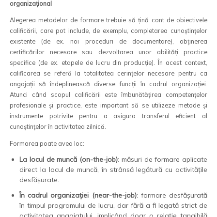
organizațional
Alegerea metodelor de formare trebuie să țină cont de obiectivele
calificării, care pot include, de exemplu, completarea cunoștințelor
existente (de ex. noi proceduri de documentare), obținerea
certificărilor necesare sau dezvoltarea unor abilități practice
specifice (de ex. etapele de lucru din producție). În acest context,
calificarea se referă la totalitatea cerințelor necesare pentru ca
angajații să îndeplinească diverse funcții în cadrul organizației.
Atunci când scopul calificării este îmbunătățirea competențelor
profesionale și practice, este important să se utilizeze metode și
instrumente potrivite pentru a asigura transferul eficient al
cunoștințelor în activitatea zilnică.
Formarea poate avea loc:
La locul de muncă (on-the-job)
: măsuri de formare aplicate
direct la locul de muncă, în strânsă legătură cu activitățile
desfășurate.
În cadrul organizației (near-the-job)
: formare desfășurată
în timpul programului de lucru, dar fără a fi legată strict de
activitatea angajatului, implicând doar o relație tangibilă