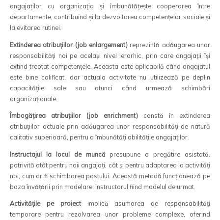
angajaților cu organizația și îmbunătățește cooperarea între
departamente, contribuind și la dezvoltarea competențelor sociale și
la evitarea rutinei.
Extinderea atribuțiilor (job enlargement)
reprezintă adăugarea unor
responsabilități noi pe același nivel ierarhic, prin care angajații își
extind treptat competențele. Aceasta este aplicabilă când angajatul
este bine calificat, dar actuala activitate nu utilizează pe deplin
capacitățile sale sau atunci când urmează schimbări
organizaționale.
Îmbogățirea atribuțiilor (job enrichment)
constă în extinderea
atribuțiilor actuale prin adăugarea unor responsabilități de natură
calitativ superioară, pentru a îmbunătăți abilitățile angajaților.
Instructajul la locul de muncă
presupune o pregătire asistată,
potrivită atât pentru noii angajați, cât și pentru adaptarea la activități
noi, cum ar fi schimbarea postului. Această metodă funcționează pe
baza învățării prin modelare, instructorul fiind modelul de urmat.
Activitățile pe proiect
implică asumarea de responsabilități
temporare pentru rezolvarea unor probleme complexe, oferind