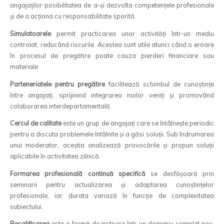
angajaților posibilitatea de a-și dezvolta competențele profesionale
și de a acționa cu responsabilitate sporită.
Simulatoarele
permit practicarea unor activități într-un mediu
controlat, reducând riscurile. Acestea sunt utile atunci când o eroare
în procesul de pregătire poate cauza pierderi financiare sau
materiale.
Parteneriatele pentru pregătire
facilitează schimbul de cunoștințe
între angajați, sprijinind integrarea noilor veniți și promovând
colaborarea interdepartamentală.
Cercul de calitate
este un grup de angajați care se întâlnește periodic
pentru a discuta problemele întâlnite și a găsi soluții. Sub îndrumarea
unui moderator, aceștia analizează provocările și propun soluții
aplicabile în activitatea zilnică.
Formarea profesională continuă specifică
se desfășoară prin
seminarii pentru actualizarea și adaptarea cunoștințelor
profesionale, iar durata variază în funcție de complexitatea
subiectului.
Recalificarea
este o formă de instruire într-un domeniu complet nou,