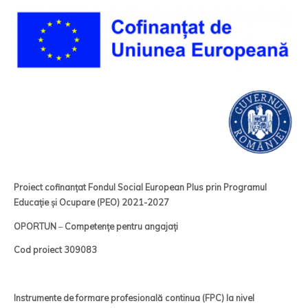
Proiect cofinanțat Fondul Social European Plus prin Programul
Educație și Ocupare (PEO) 2021-2027
OPORTUN
–
Competen
ț
e pentru angaja
ț
i
C
od proiect
309083
Instrumente de formare profesională continua (FPC) la nivel