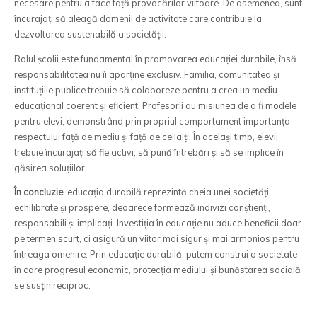
necesare pentru a face față provocărilor viitoare. De asemenea, sunt
încurajați să aleagă domenii de activitate care contribuie la
dezvoltarea sustenabilă a societății.
Rolul școlii este fundamental în promovarea educației durabile, însă
responsabilitatea nu îi aparține exclusiv. Familia, comunitatea și
instituțiile publice trebuie să colaboreze pentru a crea un mediu
educațional coerent și eficient. Profesorii au misiunea de a fi modele
pentru elevi, demonstrând prin propriul comportament importanța
respectului față de mediu și față de ceilalți. În același timp, elevii
trebuie încurajați să fie activi, să pună întrebări și să se implice în
găsirea soluțiilor.
În concluzie
, educația durabilă reprezintă cheia unei societăți
echilibrate și prospere, deoarece formează indivizi conștienți,
responsabili și implicați. Investiția în educație nu aduce beneficii doar
pe termen scurt, ci asigură un viitor mai sigur și mai armonios pentru
întreaga omenire. Prin educație durabilă, putem construi o societate
în care progresul economic, protecția mediului și bunăstarea socială
se susțin reciproc.