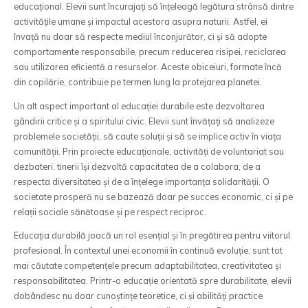
educațional. Elevii sunt încurajați să înțeleagă legătura strânsă dintre
activitățile umane și impactul acestora asupra naturii. Astfel, ei
învață nu doar să respecte mediul înconjurător, ci și să adopte
comportamente responsabile, precum reducerea risipei, reciclarea
sau utilizarea eficientă a resurselor. Aceste obiceiuri, formate încă
din copilărie, contribuie pe termen lung la protejarea planetei.
Un alt aspect important al educației durabile este dezvoltarea
gândirii critice și a spiritului civic. Elevii sunt învățați să analizeze
problemele societății, să caute soluții și să se implice activ în viața
comunității. Prin proiecte educaționale, activități de voluntariat sau
dezbateri, tinerii își dezvoltă capacitatea de a colabora, de a
respecta diversitatea și de a înțelege importanța solidarității. O
societate prosperă nu se bazează doar pe succes economic, ci și pe
relații sociale sănătoase și pe respect reciproc.
Educația durabilă joacă un rol esențial și în pregătirea pentru viitorul
profesional. În contextul unei economii în continuă evoluție, sunt tot
mai căutate competențele precum adaptabilitatea, creativitatea și
responsabilitatea. Printr-o educație orientată spre durabilitate, elevii
dobândesc nu doar cunoștințe teoretice, ci și abilități practice